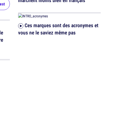
marchent moins bien en français
test
Ces marques sont des acronymes et
de
vous ne le saviez même pas
re