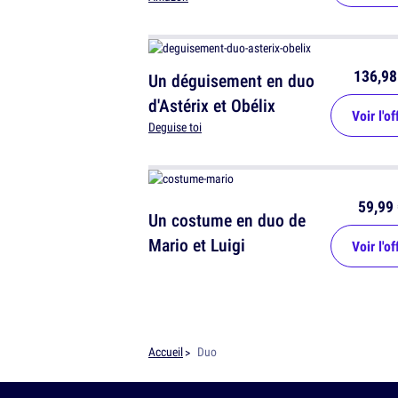
136,98
Un déguisement en duo
d'Astérix et Obélix
Voir l'of
Deguise toi
59,99 
Un costume en duo de
Mario et Luigi
Voir l'of
Accueil
Duo