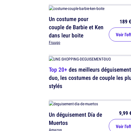
Un costume pour
189 
couple de Barbie et Ken
dans leur boite
Voir l'of
Fruugo
Top 20+
des meilleurs déguisement
duo, les costumes de couple les pl
stylés
9,99 
Un déguisement Día de
Muertos
Voir l'of
Amazon