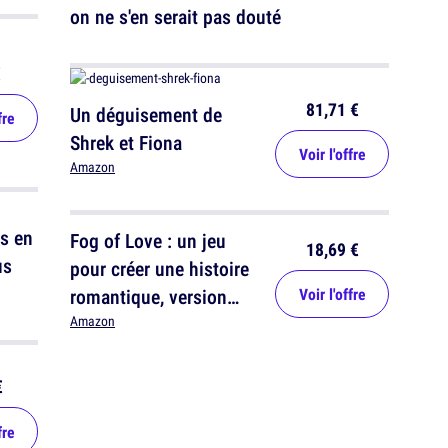
on ne s'en serait pas douté
€
81,71 €
Un déguisement de
fre
Shrek et Fiona
Voir l'offre
Amazon
s en
Fog of Love : un jeu
18,69 €
us
pour créer une histoire
romantique, version
Voir l'offre
homme ou femme
Amazon
€
fre