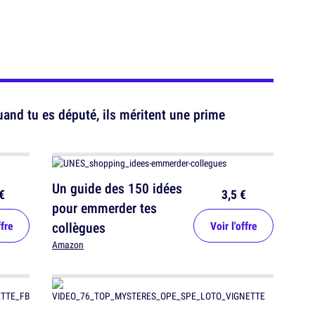
uand tu es député, ils méritent une prime
Un guide des 150 idées
€
3,5 €
pour emmerder tes
ffre
collègues
Voir l'offre
Amazon