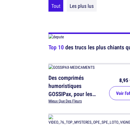
Tout
Les plus lus
Top 10
des trucs les plus chiants q
Des comprimés
8,95 
humoristiques
GOSSIPax, pour les
Voir l'o
passionnés des ragots
Mieux Que Des Fleurs