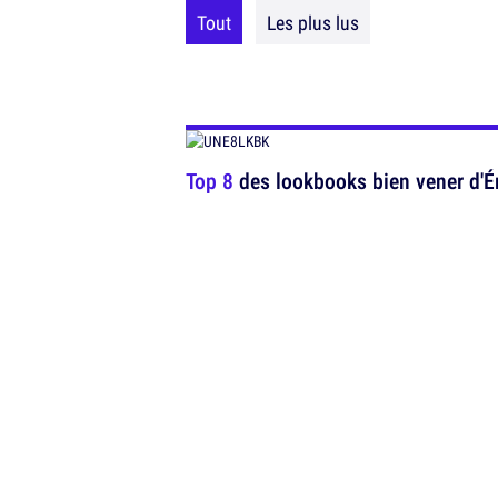
Tout
Les plus lus
Top 8
des lookbooks bien vener d'Ér