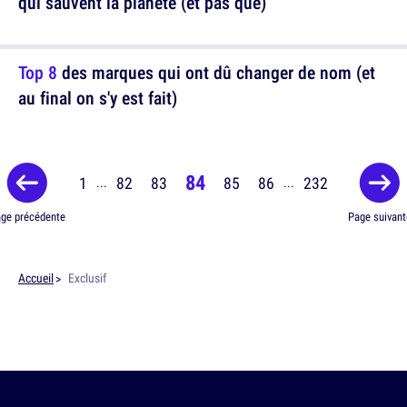
qui sauvent la planète (et pas que)
Top 8
des marques qui ont dû changer de nom (et
au final on s'y est fait)
84
1
82
83
85
86
232
...
...
ge précédente
Page suivant
Accueil
Exclusif