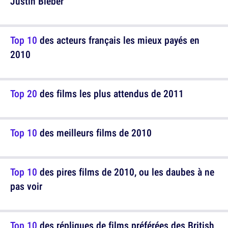
Justin Bieber
Top 10
des acteurs français les mieux payés en
2010
Top 20
des films les plus attendus de 2011
Top 10
des meilleurs films de 2010
Top 10
des pires films de 2010, ou les daubes à ne
pas voir
Top 10
des répliques de films préférées des British