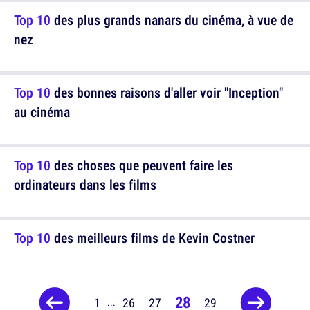
Top 10
des plus grands nanars du cinéma, à vue de
nez
Top 10
des bonnes raisons d'aller voir "Inception"
au cinéma
Top 10
des choses que peuvent faire les
ordinateurs dans les films
Top 10
des meilleurs films de Kevin Costner
28
1
26
27
29
...