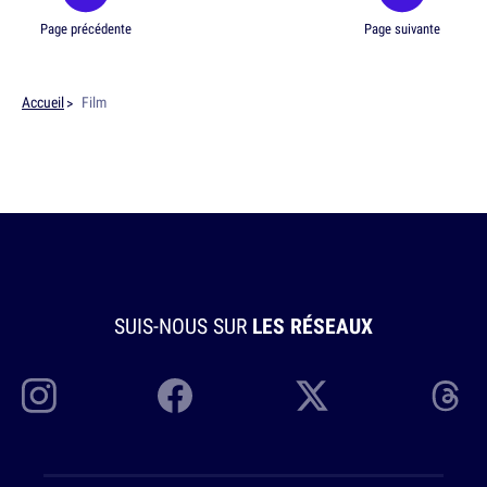
Page précédente
Page suivante
Accueil
Film
SUIS-NOUS SUR
LES RÉSEAUX