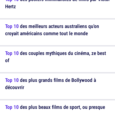
Hertz
Top 10
des meilleurs acteurs australiens qu'on
croyait américains comme tout le monde
Top 10
des couples mythiques du cinéma, ze best
of
Top 10
des plus grands films de Bollywood à
découvrir
Top 10
des plus beaux films de sport, ou presque