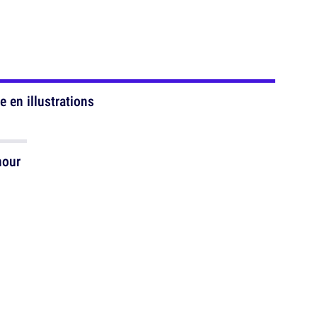
e en illustrations
mour