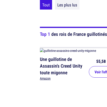
Tout
Les plus lus
Top 1
des rois de France guillotinés
Une guillotine de
55,58 
Assassin's Creed Unity
toute migonne
Voir l'of
Amazon