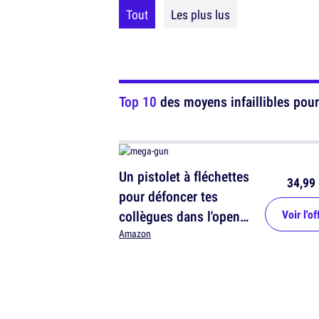
Tout
Les plus lus
Top 10
des moyens infaillibles pour
Un pistolet à fléchettes
34,99 
pour défoncer tes
collègues dans l'open
Voir l'of
space
Amazon