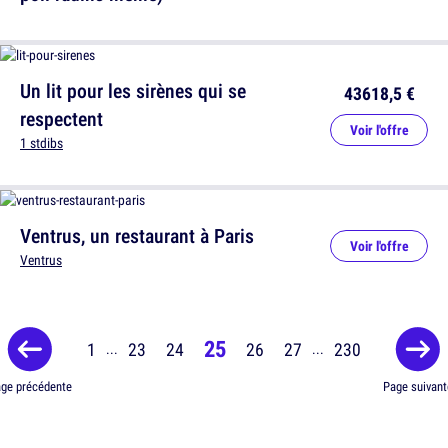
Un lit pour les sirènes qui se
43618,5 €
respectent
Voir l'offre
1 stdibs
Ventrus, un restaurant à Paris
Voir l'offre
Ventrus
25
1
23
24
26
27
230
...
...
ge précédente
Page suivant