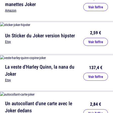
manettes Joker
Voir l'offre
Amazon
2,59 €
Un Sticker du Joker version hipster
Etsy
Voir l'offre
La veste d'Harley Quinn, la nana du
137,4 €
Joker
Voir l'offre
Etsy
Un autocollant d'une carte avec le
2,84 €
Joker dedans