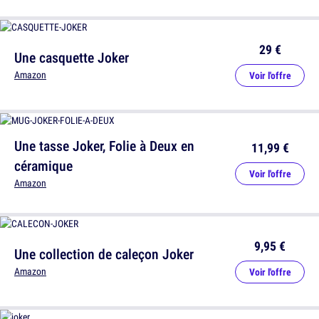
29 €
Une casquette Joker
Amazon
Voir l'offre
Une tasse Joker, Folie à Deux en
11,99 €
céramique
Voir l'offre
Amazon
9,95 €
Une collection de caleçon Joker
Amazon
Voir l'offre