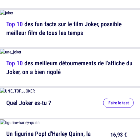
Top 10
des fun facts sur le film Joker, possible
meilleur film de tous les temps
Top 10
des meilleurs détournements de l'affiche du
Joker, on a bien rigolé
Quel Joker es-tu ?
Faire le test
Un figurine Pop! d'Harley Quinn, la
16,93 €