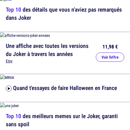
Top 10
des détails que vous n'aviez pas remarqués
dans Joker
Une affiche avec toutes les versions
11,98 €
du Joker à travers les années
Voir l'offre
Etsy
Quand t'essayes de faire Halloween en France
Top 10
des meilleurs memes sur le Joker, garanti
sans spoil