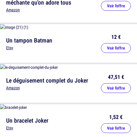
méchante qu'on adore tous
Voir l'offre
Amazon
12 €
Un tampon Batman
Etsy
Voir l'offre
47,51 €
Le déguisement complet du Joker
Amazon
Voir l'offre
1,52 €
Un bracelet Joker
Etsy
Voir l'offre