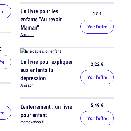
Un livre pour les
fre
12 €
enfants "Au revoir
Maman"
Voir l'offre
Amazon
€
Un livre pour expliquer
fre
2,22 €
aux enfants la
dépression
Voir l'offre
Amazon
5,49 €
L'enterrement : un livre
fre
pour enfant
Voir l'offre
momox-shop.fr