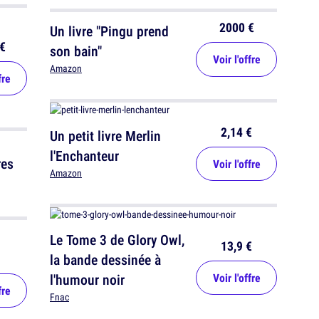
2000 €
Un livre "Pingu prend
€
son bain"
Voir l'offre
Amazon
fre
2,14 €
Un petit livre Merlin
l'Enchanteur
res
Voir l'offre
Amazon
Le Tome 3 de Glory Owl,
13,9 €
la bande dessinée à
l'humour noir
Voir l'offre
fre
Fnac