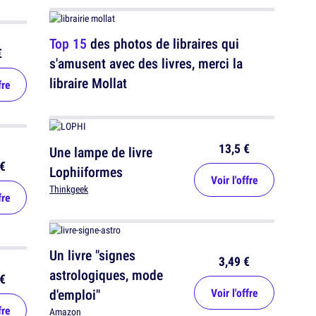
Top 15
des photos de libraires qui
€
s'amusent avec des livres, merci la
libraire Mollat
fre
13,5 €
Une lampe de livre
€
Lophiiformes
Voir l'offre
Thinkgeek
fre
Un livre "signes
3,49 €
astrologiques, mode
€
d'emploi"
Voir l'offre
fre
Amazon