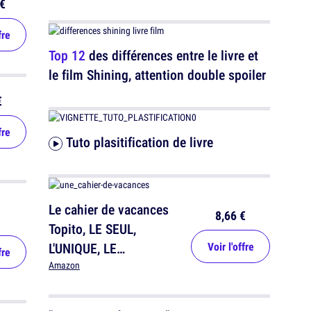
€
fre
Top 12
des différences entre le livre et
le film Shining, attention double spoiler
€
fre
Tuto plasitification de livre
Le cahier de vacances
8,66 €
Topito, LE SEUL,
L'UNIQUE, LE
Voir l'offre
fre
MERVEILLEUX
Amazon