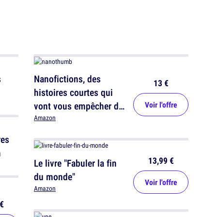
s
Nanofictions, des
13 €
histoires courtes qui
vont vous empêcher de
Voir l'offre
dormir
Amazon
res
m
13,99 €
Le livre "Fabuler la fin
du monde"
Voir l'offre
Amazon
€