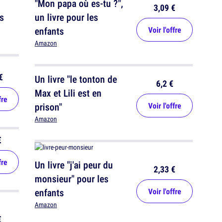
"Mon papa où es-tu ?",
3,09 €
s
un livre pour les
enfants
Voir l'offre
Amazon
€
Un livre "le tonton de
6,2 €
Max et Lili est en
fre
prison"
Voir l'offre
Amazon
€
fre
Un livre "j'ai peur du
2,33 €
monsieur" pour les
enfants
Voir l'offre
Amazon
€