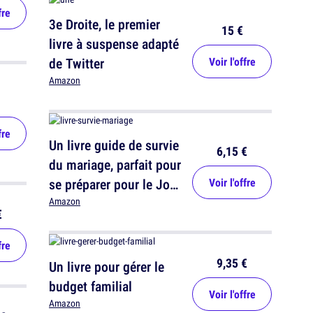
fre
3e Droite, le premier
15 €
livre à suspense adapté
de Twitter
Voir l'offre
Amazon
fre
Un livre guide de survie
6,15 €
du mariage, parfait pour
se préparer pour le Jour
Voir l'offre
J
Amazon
€
fre
9,35 €
Un livre pour gérer le
budget familial
Voir l'offre
Amazon