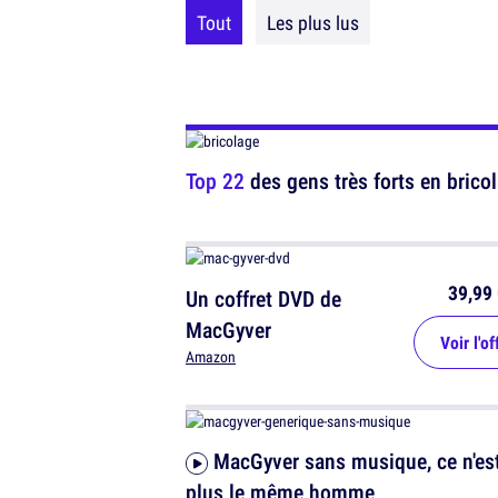
Tout
Les plus lus
Top 22
des gens très forts en bric
39,99 
Un coffret DVD de
MacGyver
Voir l'of
Amazon
MacGyver sans musique, ce n'est
plus le même homme