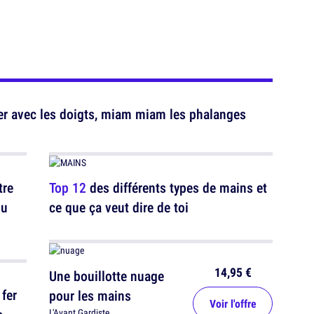
r avec les doigts, miam miam les phalanges
tre
Top 12
des différents types de mains et
du
ce que ça veut dire de toi
14,95 €
Une bouillotte nuage
 fer
pour les mains
Voir l'offre
L'Avant Gardiste