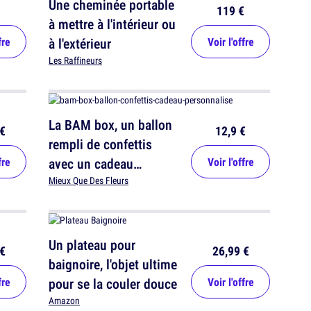
Une cheminée portable
119 €
à mettre à l'intérieur ou
fre
à l'extérieur
Voir l'offre
Les Raffineurs
La BAM box, un ballon
€
12,9 €
rempli de confettis
fre
avec un cadeau
Voir l'offre
personnalisé à
Mieux Que Des Fleurs
l'intérieur
Un plateau pour
€
26,99 €
baignoire, l'objet ultime
fre
pour se la couler douce
Voir l'offre
Amazon