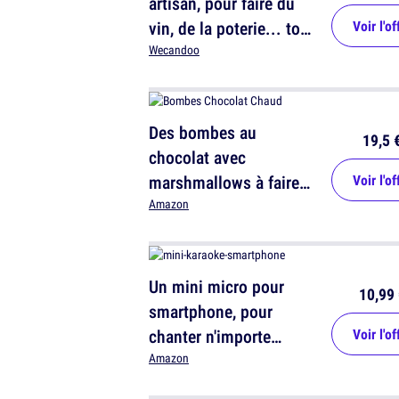
artisan, pour faire du
vin, de la poterie... tout
Voir l'of
ce que tu veux
Wecandoo
Des bombes au
19,5 
chocolat avec
marshmallows à faire
Voir l'of
fondre dans son lait
Amazon
Un mini micro pour
10,99 
smartphone, pour
chanter n'importe
Voir l'of
quand
Amazon