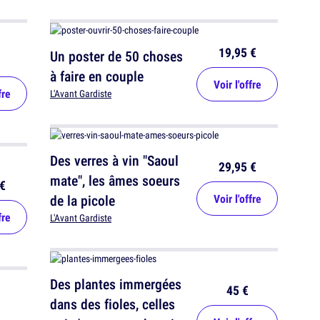
19,95 €
Un poster de 50 choses
à faire en couple
Voir l'offre
fre
L'Avant Gardiste
Des verres à vin "Saoul
29,95 €
mate", les âmes soeurs
€
de la picole
Voir l'offre
fre
L'Avant Gardiste
Des plantes immergées
45 €
dans des fioles, celles