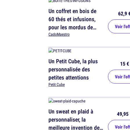
Un coffret en bois de
62,9 
60 thés et infusions,
pour les mordus de
Voir l'of
boissons chaudes
CadoMaestro
Un Petit Cube, la plus
15 €
personnalisée des
petites attentions
Voir l'of
Petit Cube
Un sweat en plaid à
49,95 
personnaliser, la
meilleure invention de
Voir l'of