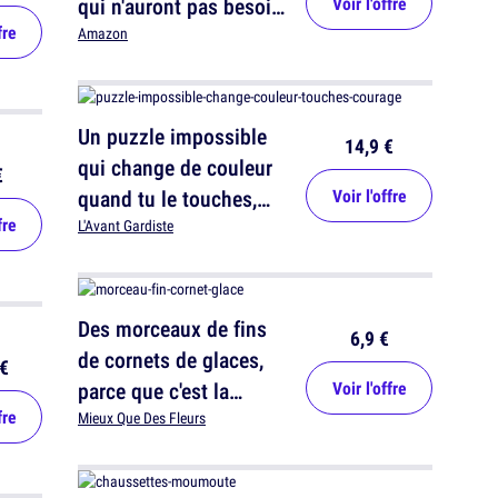
qui n'auront pas besoin
Voir l'offre
fre
d'être arrosées
Amazon
Un puzzle impossible
14,9 €
qui change de couleur
€
quand tu le touches,
Voir l'offre
fre
bon courage
L'Avant Gardiste
Des morceaux de fins
6,9 €
de cornets de glaces,
€
parce que c'est la
Voir l'offre
fre
meilleure partie
Mieux Que Des Fleurs