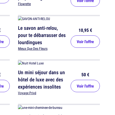
Voir l'offre
Flowrette
Le savon anti-relou,
€
10,95 €
pour te débarrasser des
fre
lourdingues
Voir l'offre
Mieux Que Des Fleurs
Un mini séjour dans un
€
50 €
hôtel de luxe avec des
fre
expériences insolites
Voir l'offre
Voyage Privé