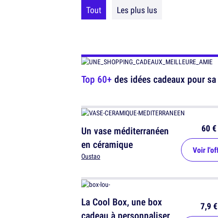
Tout
Les plus lus
Top 60+
des idées cadeaux pour sa 
60 €
Un vase méditerranéen
en céramique
Voir l'of
Oustao
La Cool Box, une box
7,9 €
cadeau à personnaliser