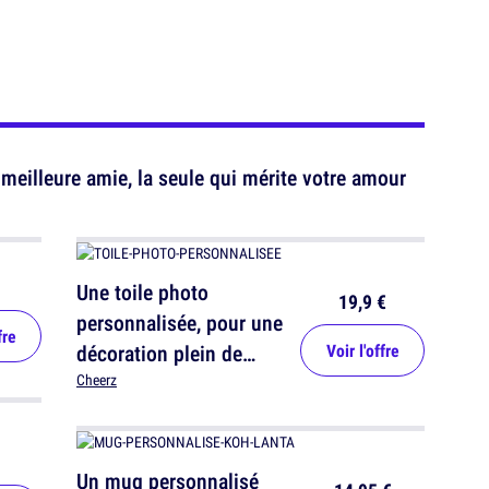
meilleure amie, la seule qui mérite votre amour
Une toile photo
19,9 €
personnalisée, pour une
fre
décoration plein de
Voir l'offre
souvenirs
Cheerz
Un mug personnalisé