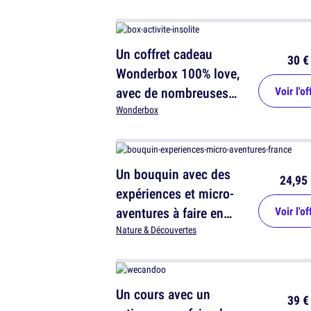
Un coffret cadeau
30 €
Wonderbox 100% love,
avec de nombreuses
Voir l'of
activités à découvrir
Wonderbox
Un bouquin avec des
24,95 
expériences et micro-
aventures à faire en
Voir l'of
France
Nature & Découvertes
Un cours avec un
39 €