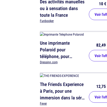
Des activités manuelles
10 €
ou à sensation dans
toute la France
Voir l'of
Funbooker
Une imprimante
82,49 
Polaroid pour
téléphone, pour
Voir l'of
imprimer
Dressinn.com
instantanément tes
photos
The Friends Experience
12,75 
à Paris, pour une
immersion dans la série
Voir l'of
culte
Fever