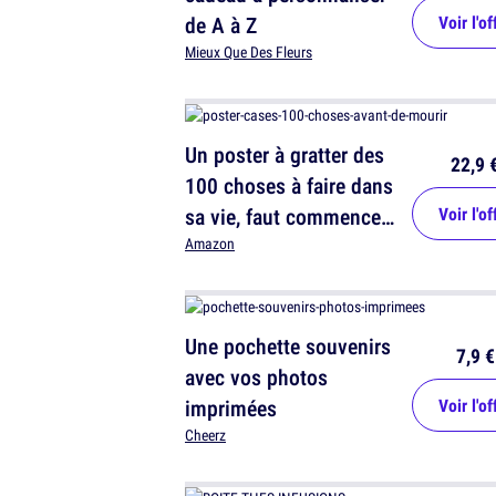
de A à Z
Voir l'of
Mieux Que Des Fleurs
Un poster à gratter des
22,9 
100 choses à faire dans
sa vie, faut commencer
Voir l'of
à s'y mettre
Amazon
Une pochette souvenirs
7,9 €
avec vos photos
imprimées
Voir l'of
Cheerz