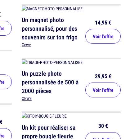
€
Un magnet photo
14,95 €
personnalisé, pour des
fre
souvenirs sur ton frigo
Voir l'offre
Cewe
Un puzzle photo
29,95 €
personnalisée de 500 à
fre
2000 pièces
Voir l'offre
CEWE
€
30 €
Un kit pour réaliser sa
propre bougie fleurie
fre