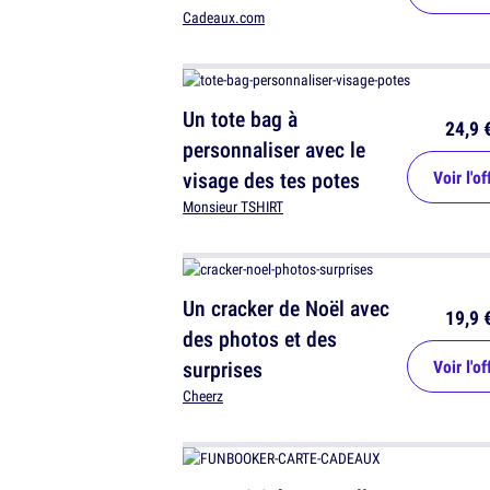
tous les temps
Cadeaux.com
Un tote bag à
24,9 
personnaliser avec le
visage des tes potes
Voir l'of
Monsieur TSHIRT
Un cracker de Noël avec
19,9 
des photos et des
surprises
Voir l'of
Cheerz