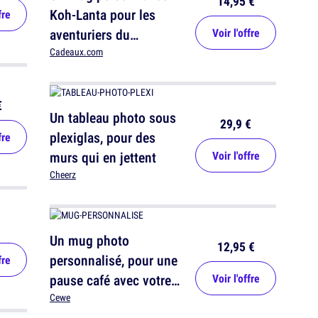
14,95 €
Koh-Lanta pour les
fre
aventuriers du
Voir l'offre
quotidien
Cadeaux.com
€
Un tableau photo sous
29,9 €
plexiglas, pour des
fre
murs qui en jettent
Voir l'offre
Cheerz
Un mug photo
12,95 €
personnalisé, pour une
fre
pause café avec votre
Voir l'offre
photo préférée
Cewe