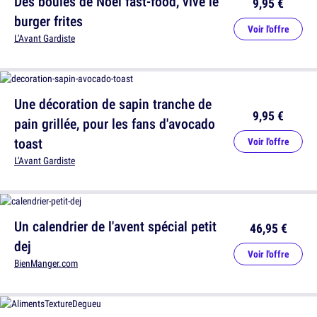
Des boules de Noël fast-food, vive le
9,95 €
burger frites
Voir l'offre
L'Avant Gardiste
Une décoration de sapin tranche de
9,95 €
pain grillée, pour les fans d'avocado
toast
Voir l'offre
L'Avant Gardiste
Un calendrier de l'avent spécial petit
46,95 €
dej
Voir l'offre
BienManger.com