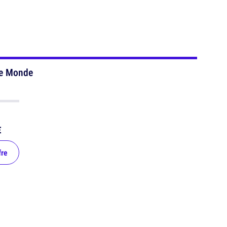
le Monde
€
fre