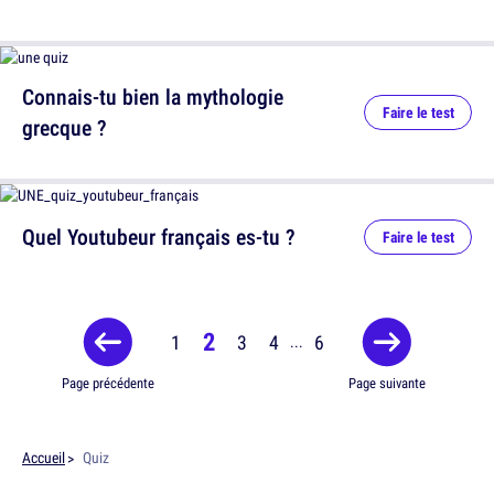
Connais-tu bien la mythologie
Faire le test
grecque ?
Quel Youtubeur français es-tu ?
Faire le test
2
1
3
4
6
...
Page précédente
Page suivante
Accueil
Quiz