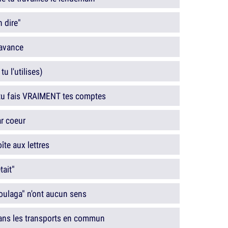
n dire"
 avance
u l'utilises)
t tu fais VRAIMENT tes comptes
r coeur
îte aux lettres
tait"
moulaga" n'ont aucun sens
ans les transports en commun