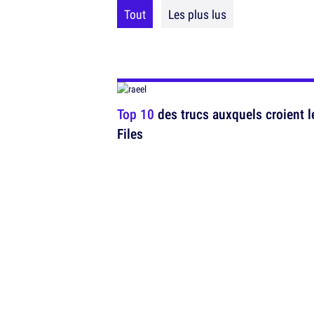
Tout
Les plus lus
Top 10
des trucs auxquels croient l
Files