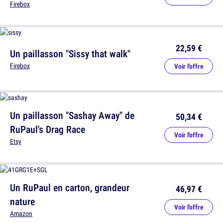
Firebox
22,59 €
Un paillasson "Sissy that walk"
Firebox
Voir l'offre
Un paillasson "Sashay Away" de
50,34 €
RuPaul's Drag Race
Voir l'offre
Etsy
Un RuPaul en carton, grandeur
46,97 €
nature
Voir l'offre
Amazon