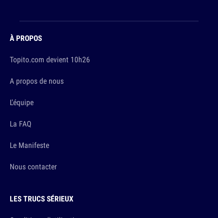
À PROPOS
Topito.com devient 10h26
A propos de nous
L'équipe
La FAQ
Le Manifeste
Nous contacter
LES TRUCS SÉRIEUX