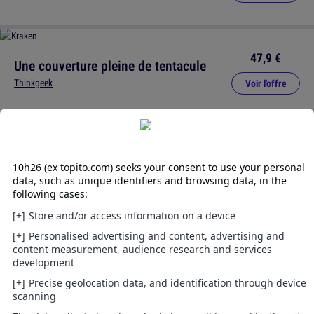
47,9 €
Une couverture pleine de tentacule
Thinkgeek
Voir l'offre
Accueil
Tentacule
SUIS-NOUS SUR
LES RÉSEAUX