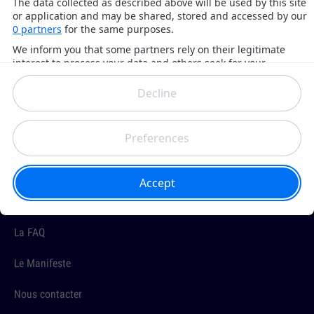
À PROPOS
Topito.com devient 10h26
A propos de nous
L'équipe
La FAQ
Le Manifeste
Nous contacter