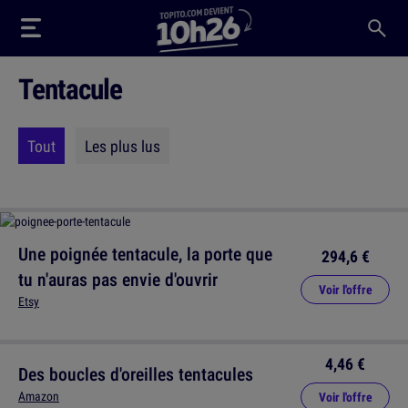
Tentacule
Tout
Les plus lus
Une poignée tentacule, la porte que
294,6 €
tu n'auras pas envie d'ouvrir
Voir l'offre
Etsy
4,46 €
Des boucles d'oreilles tentacules
Amazon
Voir l'offre