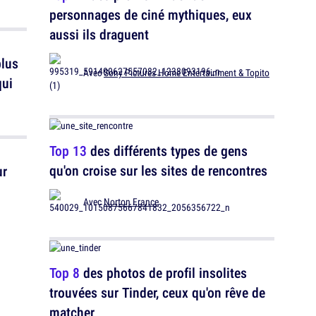
personnages de ciné mythiques, eux
aussi ils draguent
plus
Avec
Sony Pictures Home Entertainment & Topito
qui
Top 13
des différents types de gens
qu'on croise sur les sites de rencontres
ur
Avec
Norton France
Top 8
des photos de profil insolites
trouvées sur Tinder, ceux qu'on rêve de
matcher