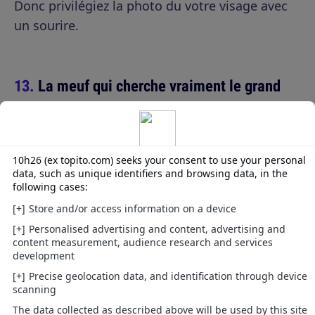
Donc privilégiez la photo du votre visage avec
un sourire.
La meuf qui cherche vraiment le grand
amour
Elle tente le tout pour le tout. Elle balance
toute sa vie en description, sans oublier ses
deux chiens, le Kangoo, et ses cours de Yoga le
lundi soir. Le souci c'est que ça donne très très
envie de partir en courant sans jamais se
retourner.
Voilà, maintenant il ne vous reste plus qu'à