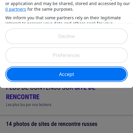
trouver l'âme sœur !
amour
humour
texte
profil
site de rencontre
exclusif
tinder
PLUS DE CONTENUS SUR
SITE DE
RENCONTRE
Les plus lus par nos lecteurs
14 photos de sites de rencontre russes