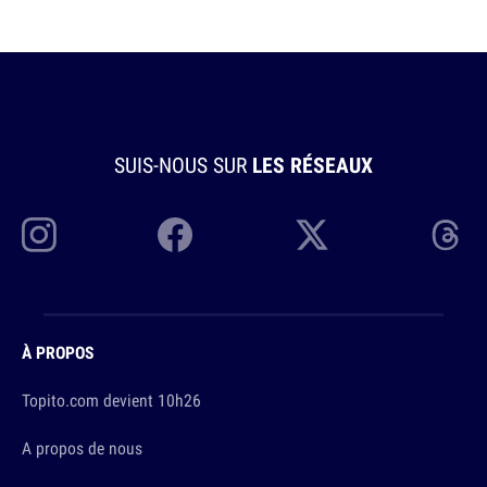
SUIS-NOUS SUR
LES RÉSEAUX
À PROPOS
Topito.com devient 10h26
A propos de nous