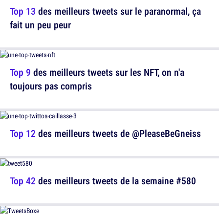
Top 13
des meilleurs tweets sur le paranormal, ça
fait un peu peur
Top 9
des meilleurs tweets sur les NFT, on n'a
toujours pas compris
Top 12
des meilleurs tweets de @PleaseBeGneiss
Top 42
des meilleurs tweets de la semaine #580