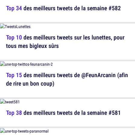
Top 34
des meilleurs tweets de la semaine #582
Top 10
des meilleurs tweets sur les lunettes, pour
tous mes bigleux sûrs
Top 15
des meilleurs tweets de @FeunArcanin (afin
de rire un bon coup)
Top 38
des meilleurs tweets de la semaine #581