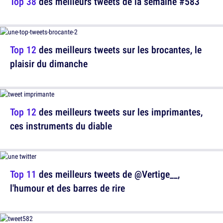
Top 38
des meilleurs tweets de la semaine #583
Top 12
des meilleurs tweets sur les brocantes, le
plaisir du dimanche
Top 12
des meilleurs tweets sur les imprimantes,
ces instruments du diable
Top 11
des meilleurs tweets de @Vertige__,
l'humour et des barres de rire