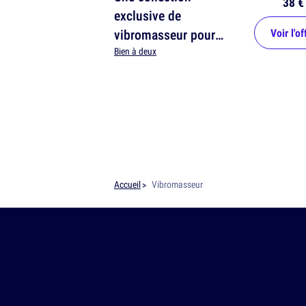
38 €
exclusive de
vibromasseur pour
Voir l'of
femme
Bien à deux
Accueil
Vibromasseur