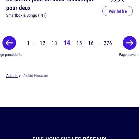
pour deux
Voir l'offre
Smartbox & Bongo (INT)
14
1
12
13
15
16
276
...
...
ge précédente
Page suivant
Accueil
Astrid Nossam