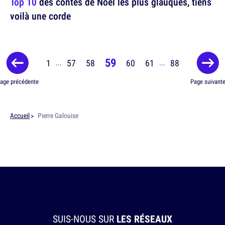
Top 10
des contes de Noël les plus glauques, tiens
voilà une corde
59
1
57
58
60
61
88
...
...
age précédente
Page suivant
Accueil
Pierre Galouise
SUIS-NOUS SUR
LES RÉSEAUX