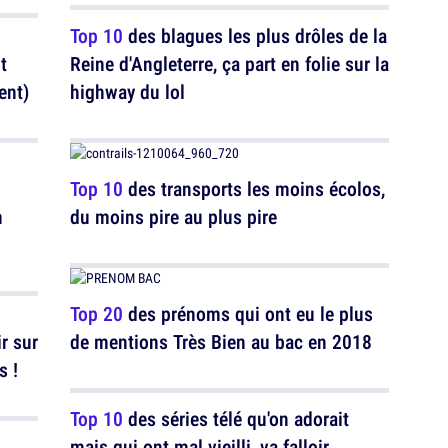
Top 10
des blagues les plus drôles de la
t
Reine d'Angleterre, ça part en folie sur la
ent)
highway du lol
Top 10
des transports les moins écolos,
m
du moins pire au plus pire
Top 20
des prénoms qui ont eu le plus
r sur
de mentions Très Bien au bac en 2018
s !
Top 10
des séries télé qu'on adorait
mais qui ont mal vieilli, va falloir