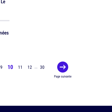
 Le
rnées
10
9
11
12
30
...
Page suivante