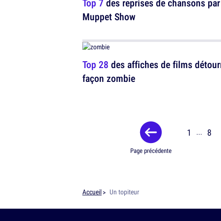
Top 7
des reprises de chansons par
Muppet Show
Top 28
des affiches de films détou
façon zombie
1
8
...
Page précédente
Accueil
Un topiteur