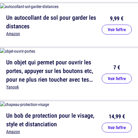
Un autocollant de sol pour garder les
9,99 €
distances
Voir l'offre
Amazon
Un objet qui permet pour ouvrir les
7 €
portes, appuyer sur les boutons etc,
pour ne plus rien toucher avec tes
Voir l'offre
mains
Yanook
Un bob de protection pour le visage,
14,99 €
style et distanciation
Voir l'offre
Amazon