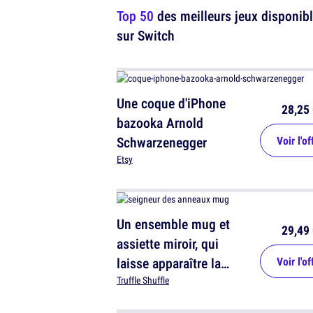
Top 50
des meilleurs jeux disponib
sur Switch
Une coque d'iPhone
28,25 
bazooka Arnold
Schwarzenegger
Voir l'of
Etsy
Un ensemble mug et
29,49 
assiette miroir, qui
laisse apparaître la
Voir l'of
quête du Seigneur des
Truffle Shuffle
Anneaux