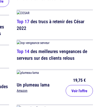
fre
Top 17
des trucs à retenir des César
les
2022
s
Top 14
des meilleures vengeances de
serveurs sur des clients relous
19,75 €
Un plumeau lama
tudes
Voir l'offre
Amazon