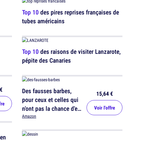
Top 10
des pires reprises françaises de
tubes américains
Top 10
des raisons de visiter Lanzarote,
pépite des Canaries
€
Des fausses barbes,
15,64 €
pour ceux et celles qui
fre
n'ont pas la chance d'en
Voir l'offre
avoir
Amazon
 en