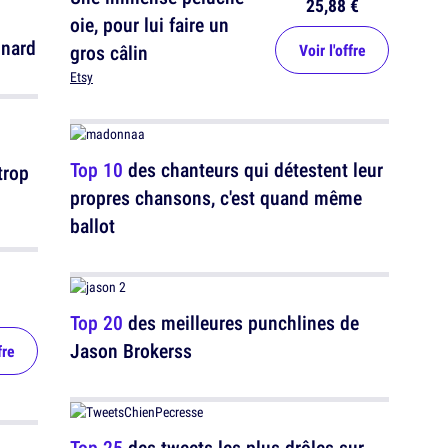
25,88 €
oie, pour lui faire un
inard
gros câlin
Voir l'offre
Etsy
Top 10
des chanteurs qui détestent leur
trop
propres chansons, c'est quand même
ballot
Top 20
des meilleures punchlines de
Jason Brokerss
fre
Top 25
des tweets les plus drôles sur