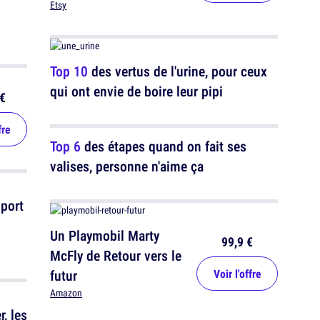
Etsy
i
Top 10
des vertus de l'urine, pour ceux
qui ont envie de boire leur pipi
€
fre
Top 6
des étapes quand on fait ses
valises, personne n'aime ça
 port
Un Playmobil Marty
99,9 €
McFly de Retour vers le
futur
Voir l'offre
Amazon
, les