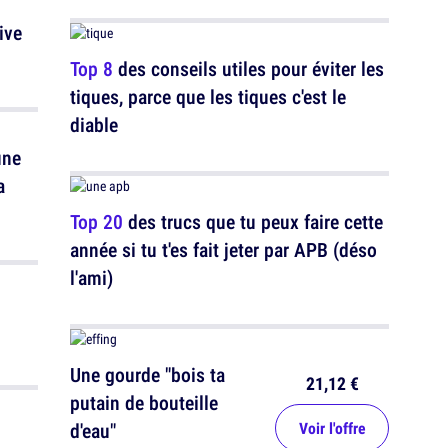
ive
Top 8
des conseils utiles pour éviter les
tiques, parce que les tiques c'est le
diable
une
a
Top 20
des trucs que tu peux faire cette
année si tu t'es fait jeter par APB (déso
l'ami)
u
Une gourde "bois ta
21,12 €
putain de bouteille
d'eau"
Voir l'offre