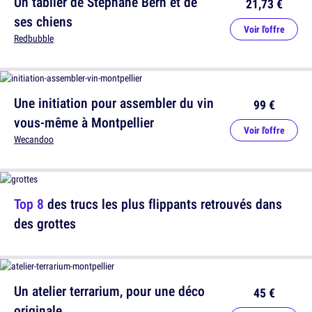
Un tablier de Stephane Bern et de
21,73 €
ses chiens
Voir l'offre
Redbubble
Une initiation pour assembler du vin
99 €
vous-même à Montpellier
Voir l'offre
Wecandoo
Top 8
des trucs les plus flippants retrouvés dans
des grottes
Un atelier terrarium, pour une déco
45 €
originale