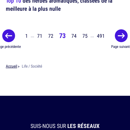
Top 10
des herbes aromatiques, classées de la
meilleure à la plus nulle
73
1
71
72
74
75
491
...
...
ge précédente
Page suivant
Accueil
Life / Société
SUIS-NOUS SUR
LES RÉSEAUX