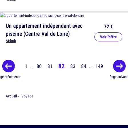
Un appartement indépendant avec
72 €
piscine (Centre-Val de Loire)
Voir l'offre
Airbnb
82
1
80
81
83
84
149
...
...
ge précédente
Page suivant
Accueil
Voyage