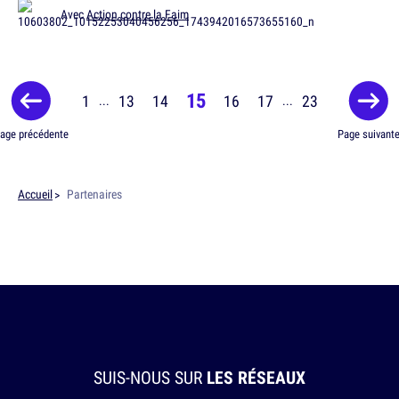
Avec
Action contre la Faim
15
1
13
14
16
17
23
...
...
age précédente
Page suivant
Accueil
Partenaires
SUIS-NOUS SUR
LES RÉSEAUX