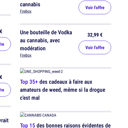
cannabis
Voir l'offre
Firebox
€
Une bouteille de Vodka
32,99 €
au cannabis, avec
fre
modération
Voir l'offre
Firebox
€
Top 35+
des cadeaux à faire aux
amateurs de weed, même si la drogue
fre
c'est mal
rait
Top 15
des bonnes raisons évidentes de