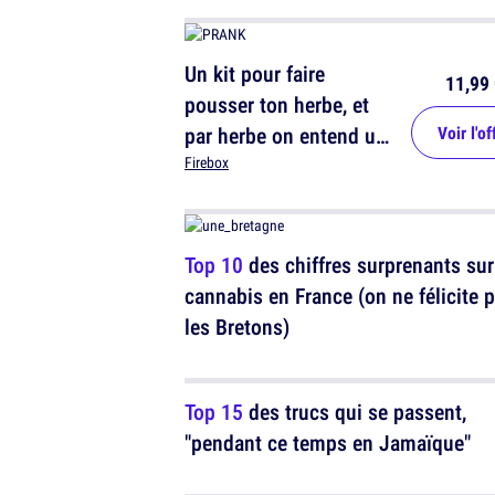
Un kit pour faire
11,99 
pousser ton herbe, et
par herbe on entend un
Voir l'of
truc totalement
Firebox
inoffensif qui
ressemble à de la
drogue mais n'en est
Top 10
des chiffres surprenants sur
pas
cannabis en France (on ne félicite 
les Bretons)
Top 15
des trucs qui se passent,
"pendant ce temps en Jamaïque"