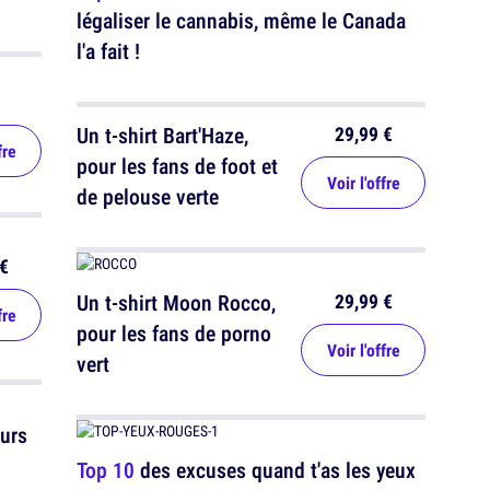
légaliser le cannabis, même le Canada
l'a fait !
29,99 €
Un t-shirt Bart'Haze,
fre
pour les fans de foot et
Voir l'offre
de pelouse verte
€
29,99 €
Un t-shirt Moon Rocco,
fre
pour les fans de porno
Voir l'offre
vert
urs
Top 10
des excuses quand t'as les yeux