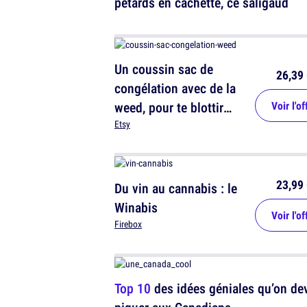
pétards en cachette, ce saligaud
Un coussin sac de
26,39 
congélation avec de la
weed, pour te blottir
Voir l'of
contre elle
Etsy
23,99 
Du vin au cannabis : le
Winabis
Voir l'of
Firebox
Top 10
des idées géniales qu’on dev