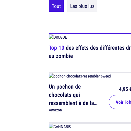
Tout
Les plus lus
Top 10
des effets des différentes dr
au zombie
Un pochon de
4,95 
chocolats qui
ressemblent à de la
Voir l'of
weed
Amazon