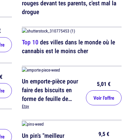
rouges devant tes parents, c'est mal la
drogue
€
Top 10
des villes dans le monde où le
fre
cannabis est le moins cher
€
Un emporte-pièce pour
5,01 €
faire des biscuits en
fre
forme de feuille de
Voir l'offre
cannabis
Etsy
9,5 €
Un pin's "meilleur
fre