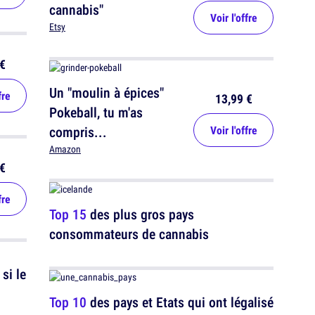
cannabis"
Voir l'offre
Etsy
€
Un "moulin à épices"
fre
13,99 €
Pokeball, tu m'as
compris...
Voir l'offre
Amazon
€
fre
Top 15
des plus gros pays
consommateurs de cannabis
si le
Top 10
des pays et Etats qui ont légalisé