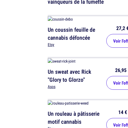
vainqueurs de la fumette
27,2 
Un coussin feuille de
cannabis défoncée
Voir l'of
Etsy
26,95 
Un sweat avec Rick
"Glory to Glorzo"
Voir l'of
Asos
14 €
Un rouleau à pâtisserie
motif cannabis
Voir l'of