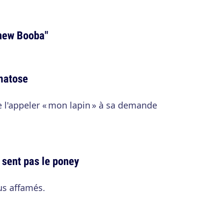
e new Booba"
omatose
e l'appeler « mon lapin » à sa demande
 sent pas le poney
us affamés.