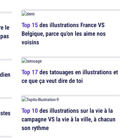
Top 15
des illustrations France VS
e le
Belgique, parce qu'on les aime nos
 pas
voisins
Top 17
des tatouages en illustrations et
idien
ce que ça veut dire de toi
Top 10
des illustrations sur la vie à la
istes
campagne VS la vie à la ville, à chacun
son rythme