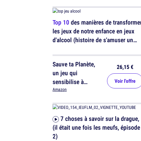
Top 10
des manières de transforme
les jeux de notre enfance en jeux
d'alcool (histoire de s'amuser un
peu)
Sauve ta Planète,
26,15 €
un jeu qui
sensibilise à
Voir l'offre
l'écologie
Amazon
7 choses à savoir sur la drague,
(il était une fois les meufs, épisode
2)