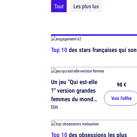
Tout
Les plus lus
Top 10
des stars françaises qui so
Un jeu "Qui est-elle
90 €
?" version grandes
femmes du monde,
Voir l'offre
pour (re)découvrir
Etsy
ces icônes
feminines
Top 10
des obsessions les plus