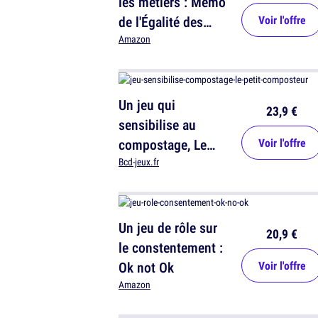
les métiers : Mémo
de l'Égalité des
Voir l'offre
Métiers
Amazon
Un jeu qui
23,9 €
sensibilise au
compostage, Le
Voir l'offre
Petit Composteur
Bcd-jeux.fr
Un jeu de rôle sur
20,9 €
le constentement :
Ok not Ok
Voir l'offre
Amazon