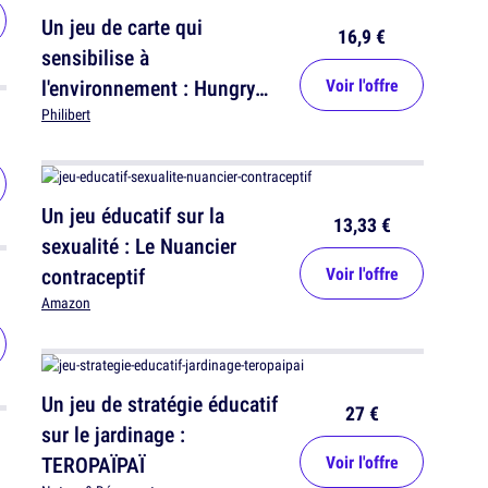
Un jeu de carte qui
16,9 €
sensibilise à
l'environnement : Hungry
Voir l'offre
Life Europe
Philibert
Un jeu éducatif sur la
13,33 €
sexualité : Le Nuancier
contraceptif
Voir l'offre
Amazon
Un jeu de stratégie éducatif
27 €
sur le jardinage :
TEROPAÏPAÏ
Voir l'offre