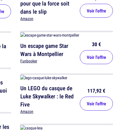
pour que la force soit
dans le slip
Voir l'offre
fre
Amazon
30 €
Un escape game Star
 la
Wars à Montpellier
Voir l'offre
Funbooker
és
Un LEGO du casque de
quoi
117,92 €
Luke Skywalker : le Red
Five
Voir l'offre
Amazon
 les