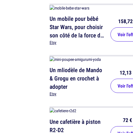
Un mobile pour bébé
158,72
Star Wars, pour choisir
son côté de la force dès
Voir l'of
la naissance
Etsy
Un mliodèle de Mando
12,13 
& Grogu en crochet à
adopter
Voir l'of
Etsy
72 €
Une cafetière à piston
R2-D2