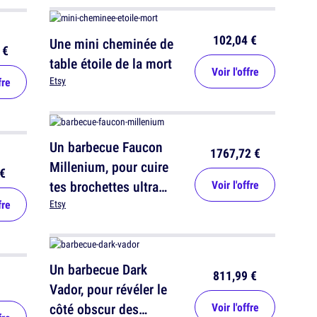
102,04 €
Une mini cheminée de
 €
table étoile de la mort
Voir l'offre
Etsy
fre
Un barbecue Faucon
1767,72 €
Millenium, pour cuire
€
tes brochettes ultra
Voir l'offre
fre
rapidement
Etsy
Un barbecue Dark
811,99 €
Vador, pour révéler le
côté obscur des
Voir l'offre