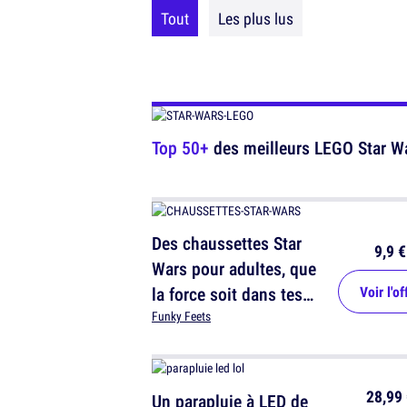
Tout
Les plus lus
Top 50+
des meilleurs LEGO Star War
Des chaussettes Star
9,9 €
Wars pour adultes, que
la force soit dans tes
Voir l'of
panards
Funky Feets
28,99 
Un parapluie à LED de