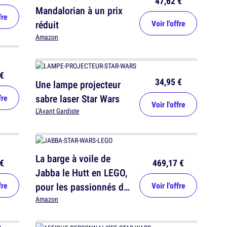
47,62 €
Mandalorian à un prix
fre
réduit
Voir l'offre
Amazon
€
34,95 €
Une lampe projecteur
sabre laser Star Wars
fre
Voir l'offre
L'Avant Gardiste
La barge à voile de
€
469,17 €
Jabba le Hutt en LEGO,
fre
pour les passionnés de
Voir l'offre
Star Wars
Amazon