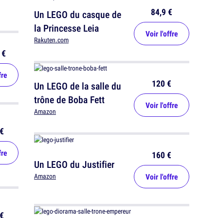
84,9 €
Un LEGO du casque de
la Princesse Leia
Voir l'offre
Rakuten.com
 €
fre
120 €
Un LEGO de la salle du
trône de Boba Fett
Voir l'offre
Amazon
€
fre
160 €
Un LEGO du Justifier
Voir l'offre
Amazon
€