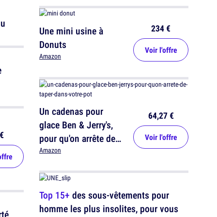
iu
234 €
Une mini usine à
Donuts
Voir l'offre
Amazon
e
Un cadenas pour
64,27 €
glace Ben & Jerry's,
€
pour qu'on arrête de
Voir l'offre
taper dans ton pot
Amazon
offre
Top 15+
des sous-vêtements pour
homme les plus insolites, pour vous
rté