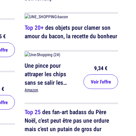
Top 20+
des objets pour clamer son
amour du bacon, la recette du bonheur
5 €
offre
Une pince pour
9,34 €
attraper les chips
sans se salir les
Voir l'offre
 €
doigts, pour être gros
Amazon
mais propre
offre
Top 25
des fan-art badass du Père
Noël, c'est peut être pas une ordure
mais c'est un putain de gros dur