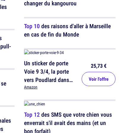
changer du kangourou
 les
Top 10
des raisons d'aller à Marseille
en cas de fin du Monde
s
pull-
Un sticker de porte
25,73 €
Voie 9 3/4, la porte
vers Poudlard dans
Voir l'offre
 se
ton salon
Amazon
Top 12
des SMS que votre chien vous
nales
enverrait s'il avait des mains (et un
es
bon forfait)