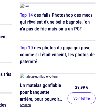
Top 14
des fails Photoshop des mecs
qui rêvaient d'une belle bagnole, "on
n'a pas de fric mais on a un PC!"
uent
Top 10
des photos du papa qui pose
comme s'il était enceint, les photos de
paternité
s très
Un matelas gonflable
39,99 €
pour banquette
arrière, pour pouvoir
Voir l'offre
 des
pioncer dans la
Amazon