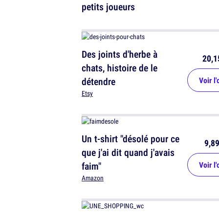
petits joueurs
Des joints d'herbe à
20,1
chats, histoire de le
détendre
Voir l'
Etsy
Un t-shirt "désolé pour ce
9,89
que j'ai dit quand j'avais
faim"
Voir l'
Amazon