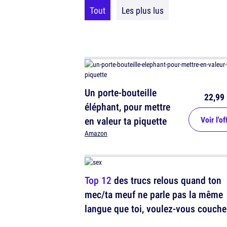
Tout
Les plus lus
Un porte-bouteille
22,99 
éléphant, pour mettre
en valeur ta piquette
Voir l'of
Amazon
Top 12
des trucs relous quand ton
mec/ta meuf ne parle pas la même
langue que toi, voulez-vous couche
avec moi ce soir ?