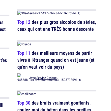
Top 12
des plus gros alcoolos de séries,
us
ceux qui ont une TRÈS bonne descente
est
Top 11
des meilleurs moyens de partir
vivre à l'étranger quand on est jeune (et
t'es
qu'on veut voir du pays)
Avec
Service Civique
Top 30
des bruits vraiment gonflants,
li
coulez-moi du béton dans les oreilles