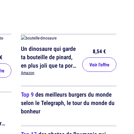
Un dinosaure qui garde
8,54 €
ta bouteille de pinard,
€
en plus joli que ta porte
Voir l'offre
fre
de frigo
Amazon
Top 9
des meilleurs burgers du monde
selon le Telegraph, le tour du monde du
bonheur
r