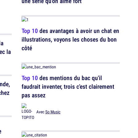
une série qu'on aime fort
Top 10
des avantages à avoir un chat en
illustrations, voyons les choses du bon
la
côté
ec la
Top 10
des mentions du bac qu'il
ande,
faudrait inventer, trois c'est clairement
chez
pas assez
Avec
So Music
e