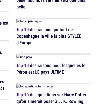
 !
bébé moche, ta vie n'en sera que plus
belle
e est
Top 10
des raisons qui font de
Copenhague la ville la plus STYLÉE
d'Europe
s
Top 10
des raisons pour lesquelles le
Pérou est LE pays ULTIME
les
ec)
Top 10
des questions sur Harry Potter
qu'on aimerait poser à J. K. Rowling,