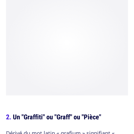
Un "Graffiti" ou "Graff" ou "Pièce"
Dérivé du mot latin « grafium » signifiant «