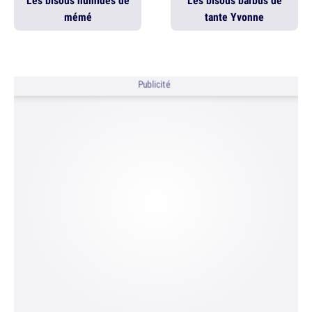
Les bisous humides de
Les bisous barbus de
mémé
tante Yvonne
Publicité