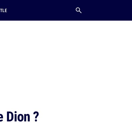
TLE
e Dion ?