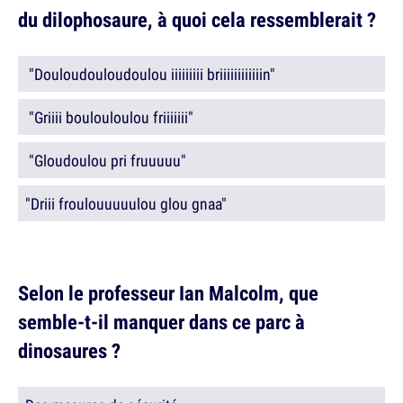
du dilophosaure, à quoi cela ressemblerait ?
"Douloudouloudoulou iiiiiiiii briiiiiiiiiiiin"
"Griiii boulouloulou friiiiiii"
"Gloudoulou pri fruuuuu"
"Driii froulouuuuulou glou gnaa"
Selon le professeur Ian Malcolm, que
semble-t-il manquer dans ce parc à
dinosaures ?