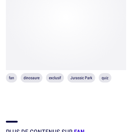
fan
dinosaure
exclusif
Jurassic Park
quiz
PLUS DE CONTENUS SUR
FAN