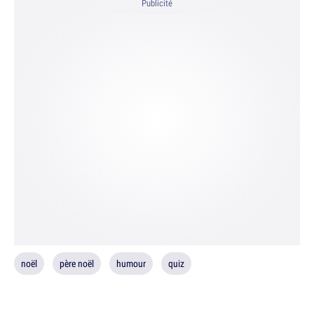
Publicité
noël
père noël
humour
quiz